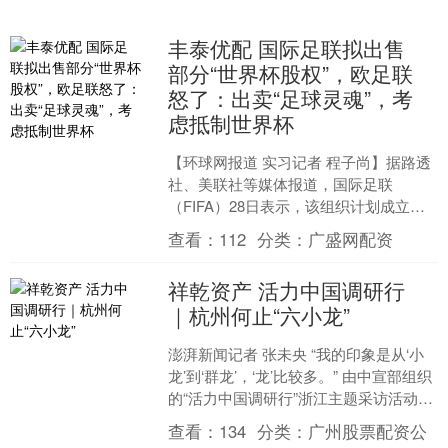
丰泰优配 国际足联拟出售
部分“世界杯股权”，欧足联
怒了：出卖“足球灵魂”，考
虑抵制世界杯
【环球网报道 实习记者 程子尚】据路透
社、美联社等媒体报道，国际足联
（FIFA）28日表示，该组织计划成立一
家价值200亿美元的子公司来运营世界杯
查看：
112
分类：
广盛网配资
及其他赛事，并....
祥乾资产 活力中国调研行
｜杭州何止“六小龙”
澎湃新闻记者 张未央 “我的印象是从‘小
龙’到‘群龙’，‘龙’比较多。” 由中宣部组织
的“活力中国调研行”浙江主题采访活动正
在进行。在日前的情况介绍会上，工业
查看：
134
分类：
广州股票配资公
和....