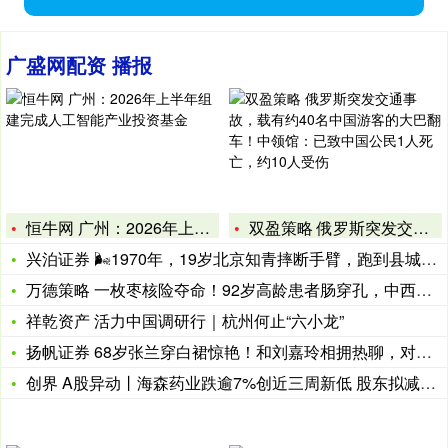
广盛网配资 播报
恒牛网 广州：2026年上半年组建完成人工智能产业投资基金
双盈策略 俄罗斯突发交通事故，载有约40名中国游客的大巴翻车
兴泊证券 🌬1970年，19岁北京知青摔断手臂，跑到县城买药
万德策略 一枚枣核险夺命！92岁高龄患者肠穿孔，中西医结合助
祥乾资产 活力中国调研行｜杭州何止“六小龙”
扬帆证券 68岁张兰穿白裙惊艳！和刘嘉玲相拥热聊，对儿媳回京
创界 A股异动丨海森药业跌逾7%创近三周新低 股东拟减持不超