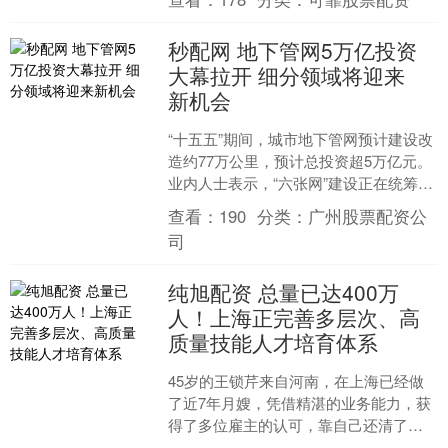
探索智能的边界；....
秒配网 地下管网5万亿投资
大幕拉开 细分领域将迎来
新机会
“十五五”期间，城市地下管网预计建设改
造约77万公里，预计总投资超5万亿元。
业内人士表示，“六张网”建设正在统筹推
进，每年将有万亿级投资流向地下管网
查看：
190
分类：
广州股票配资公
产业链，相关....
司
纯旭配资 总量已达400万
人！上海正完善多层次、高
质量技能人才培育体系
45岁的王锁芹来自河南，在上海已经做
了近7年月嫂，凭借精湛的业务能力，获
得了多位雇主的认可，靠自己还清了此
前和父亲一起做生意失败欠下的几十万