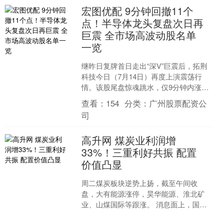
宏图优配 9分钟回撤11个
点！半导体龙头复盘次日再
巨震 全市场高波动股名单
一览
继昨日复牌首日走出“深V”巨震后，拓荆
科技今日（7月14日）再度上演震荡行
情。该股尾盘惊魂跳水，仅9分钟内涨幅
从11.48%急速回吐至0.59%，回撤逾11
查看：
154
分类：
广州股票配资公
个百....
司
高升网 煤炭业利润增
33%！三重利好共振 配置
价值凸显
周二煤炭板块逆势上扬，截至午间收
盘，大有能源涨停，昊华能源、淮北矿
业、山煤国际等跟涨。 消息面上，国家
统计局数据显示，2026年前5月全国规模