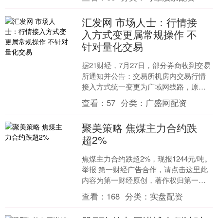
解读。 △视频....
汇发网 市场人士：行情接
入方式变更属常规操作 不
针对量化交易
据21财经，7月27日，部分券商收到交易
所通知并公告：交易所机房内交易行情
接入方式统一变更为广域网线路，原局
域网交易线路将于2026年7月31日晚间正
查看：
57
分类：
广盛网配资
式关闭。券....
聚美策略 焦煤主力合约跌
超2%
焦煤主力合约跌超2%，现报1244元/吨。
举报 第一财经广告合作，请点击这里此
内容为第一财经原创，著作权归第一财
经所有。未经第一财经书面授权，不得
查看：
168
分类：
实盘配资
以任何方式加....