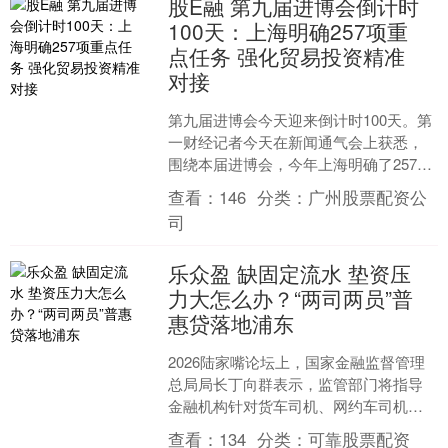
股E融 第九届进博会倒计时
100天：上海明确257项重
点任务 强化贸易投资精准
对接
第九届进博会今天迎来倒计时100天。第
一财经记者今天在新闻通气会上获悉，
围绕本届进博会，今年上海明确了257项
重点任务，在提升入境、观展和出行便
查看：
146
分类：
广州股票配资公
利度同时，强化采....
司
乐众盈 缺固定流水 垫资压
力大怎么办？“两司两员”普
惠贷落地浦东
2026陆家嘴论坛上，国家金融监督管理
总局局长丁向群表示，监管部门将指导
金融机构针对货车司机、网约车司机、
快递员、外卖员“两司两员”新就....
查看：
134
分类：
可靠股票配资