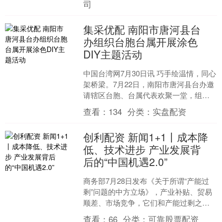
司
集采优配 南阳市唐河县台
办组织台胞台属开展涂色
DIY主题活动
中国台湾网7月30日讯 巧手绘温情，同心
架桥梁。7月22日，南阳市唐河县台办邀
请辖区台胞、台属代表欢聚一堂，组织
开展涂色DIY主题活动，以色彩为纽带，
查看：
134
分类：
实盘配资
搭建两岸交....
创利配资 新闻1+1丨成本降
低、技术进步 产业发展背
后的“中国机遇2.0”
商务部7月28日发布《关于所谓“产能过
剩”问题的中方立场》，产业补贴、贸易
顺差、市场竞争，它们和产能过剩之间
究竟是什么关系？《新闻1+1》带来分析
查看：
66
分类：
可靠股票配资